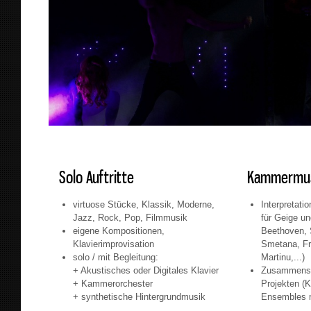
Solo Auftritte
Kammermus
virtuose Stücke, Klassik, Moderne,
Interpretati
Jazz, Rock, Pop, Filmmusik
für Geige un
eigene Kompositionen,
Beethoven, 
Klavierimprovisation
Smetana, Fr
solo / mit Begleitung:
Martinu,...)
+ Akustisches oder Digitales Klavier
Zusammensp
+ Kammerorchester
Projekten (Kl
+ synthetische Hintergrundmusik
Ensembles m