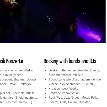
ik Konzerte
Rocking with
bands and DJs
on von klasischen Werken
Gastauftritte bei bestehenden Bands,
d Klavier (Mozart,
Zusammenarbeit mit DJs
Schubert, Brahms, Dvorak,
Ausnutzung aller Abschattierungen der
anck, Ravel, Prokofjev,
Violine in existierenden Stücken
Kreation neuer Werke
iel bei Ensemble Musik
Sofortige Impovisation
aviertrios, Streichquartette,
Rock/Pop, Jazz/Blues, Metal, Folk,
it Blasinstrumente,…)
Electro, DnB, House, Dubstep,…